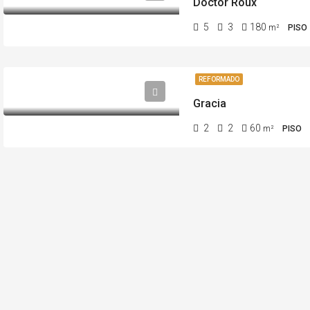
Doctor Roux
5
3
180
m²
PISO
REFORMADO
Gracia
2
2
60
m²
PISO