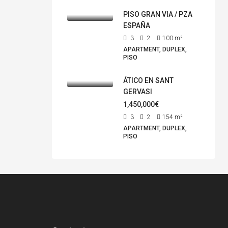
PISO GRAN VIA / PZA
ESPAÑA
3
2
100
m²
APARTMENT, DUPLEX,
PISO
ÁTICO EN SANT
GERVASI
1,450,000€
3
2
154
m²
APARTMENT, DUPLEX,
PISO