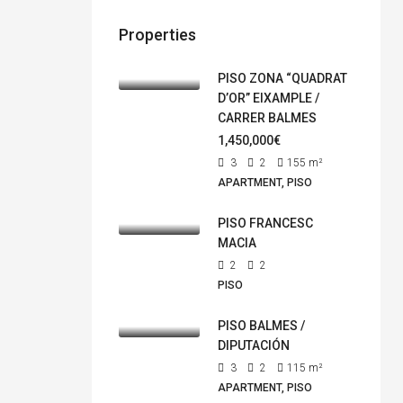
Properties
PISO ZONA “QUADRAT
D’OR” EIXAMPLE /
CARRER BALMES
1,450,000€
3
2
155
m²
APARTMENT, PISO
PISO FRANCESC
MACIA
2
2
PISO
PISO BALMES /
DIPUTACIÓN
3
2
115
m²
APARTMENT, PISO