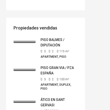
Propiedades vendidas
PISO BALMES /
DIPUTACIÓN
3
2
115
m²
APARTMENT, PISO
PISO GRAN VIA / PZA
ESPAÑA
3
2
100
m²
APARTMENT, DUPLEX,
PISO
ÁTICO EN SANT
GERVASI