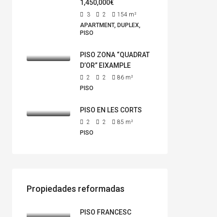
1,450,000€
3
2
154
m²
APARTMENT, DUPLEX,
PISO
PISO ZONA “QUADRAT
D’OR” EIXAMPLE
2
2
86
m²
PISO
PISO EN LES CORTS
2
2
85
m²
PISO
Propiedades reformadas
PISO FRANCESC