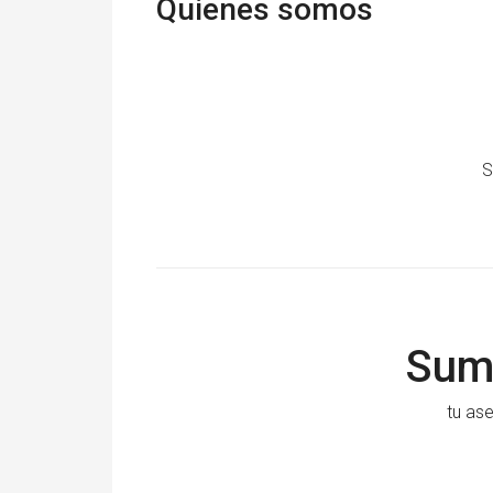
Quienes somos
S
Summ
tu ase