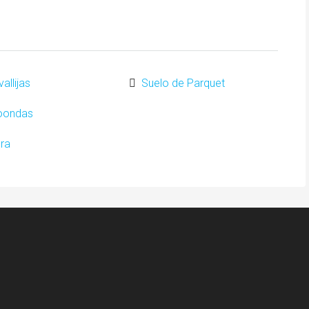
allijas
Suelo de Parquet
oondas
ra