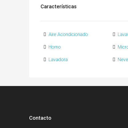
Características
Aire Acondicionado
Lavav
Horno
Micr
Lavadora
Neve
Contacto