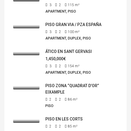
3
2
115
m²
APARTMENT, PISO
PISO GRAN VIA / PZA ESPAÑA
3
2
100
m²
APARTMENT, DUPLEX, PISO
ÁTICO EN SANT GERVASI
1,450,000€
3
2
154
m²
APARTMENT, DUPLEX, PISO
PISO ZONA “QUADRAT D’OR”
EIXAMPLE
2
2
86
m²
PISO
PISO EN LES CORTS
2
2
85
m²